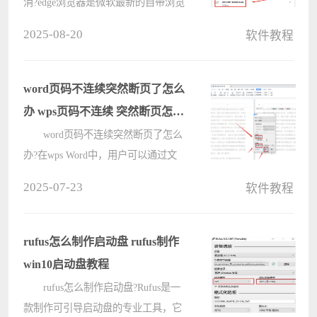
消?edge浏览器是微软最新的自带浏览
器，拥有丰富的功能，在用户浏览的
2025-08-20
软件教程
过程中，会发现edge浏览器会默认阻
止弹窗，这让用户点击需要弹出的窗
口无法操作，那要怎么把这个功能关
word页码不连续突然断页了怎么
闭????
办 wps页码不连续 突然断页怎么
设置
word页码不连续突然断页了怎么
办?在wps Word中，用户可以通过文
档强大的自动功能来对文字进行编
2025-07-23
软件教程
辑，如果文档过长的话，使用设置连
续页码是文档排版的重要一环。但是
有的用户发现自己的wps文字中的页
rufus怎么制作启动盘 rufus制作
码不连????
win10启动盘教程
rufus怎么制作启动盘?Rufus是一
款制作可引导启动盘的专业工具，它