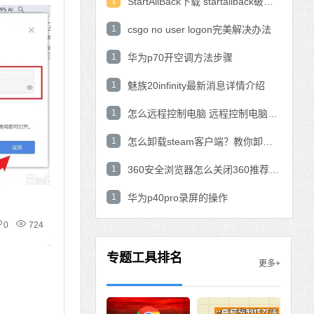
1
StartAllBack下载 startallback破解版win11下载
1
csgo no user logon完美解决办法
1
华为p70开空调方法步骤
1
魅族20infinity最新消息详情介绍
1
怎么远程控制电脑 远程控制电脑的操作方法
1
怎么卸载steam客户端？教你卸载steam的方法
1
360安全浏览器怎么关闭360推荐功能？
1
华为p40pro录屏的操作
0
724
专题工具排名
更多+