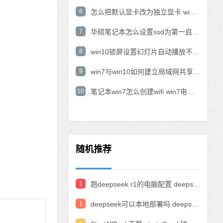
6
怎么把默认显卡改为独立显卡 win10显卡切换到独显
7
华硕笔记本怎么设置ssd为第一启动盘 华硕电脑设置固态硬盘为启动盘
8
win10锁屏设置幻灯片自动播放不生效怎么解决
9
win7与win10如何建立局域网共享 win10 win7局域网互访
10
笔记本win7怎么创建wifi win7电脑设置热点共享网络
随机推荐
1
跑deepseek r1的电脑配置 deepseek部署硬件要求
1
deepseek可以本地部署吗 deepseek私有化部署的详细步骤和方法