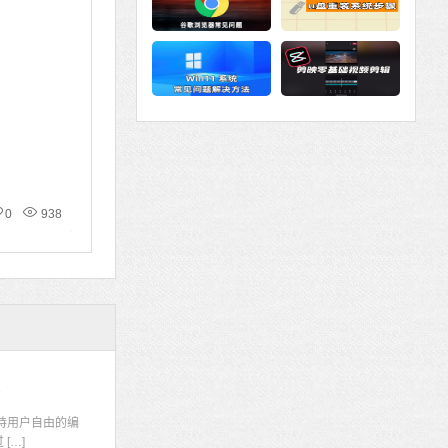
0
938
码
持用户自由的编
[…]