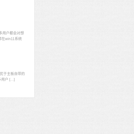
多用户都会对想
win11系统
显
优于主板自带的
户 […]