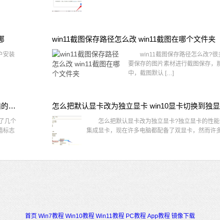
哪
win11截图保存路径怎么改 win11截图在哪个文件夹
户安装
win11截图保存路径怎么改?很
要保存的图片素材进行截图保存，那在
中，截图默认 […]
win10桌面图标有防火墙标志怎么办 电脑软件图标有防火墙的小图标怎么去掉
怎么把默认显卡改为独立显卡 win10显卡切换到独
了几个
怎么把默认显卡改为独立显卡?独立显卡的性能
墙标志
集成显卡，现在许多电脑都配备了双显卡，然而许多用
首页
Win7教程
Win10教程
Win11教程
PC教程
App教程
镜像下载