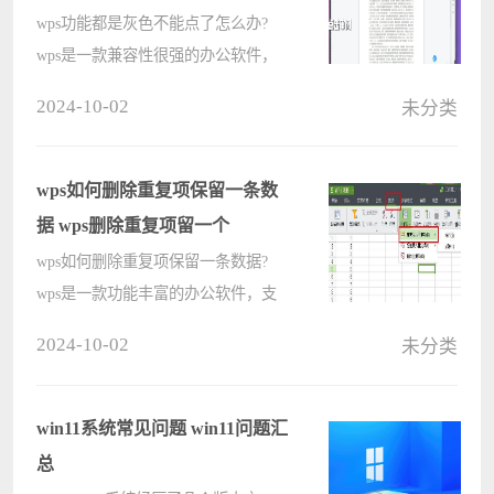
方法
wps功能都是灰色不能点了怎么办?
wps是一款兼容性很强的办公软件，
而且对于文件保护也很好，有的用户
2024-10-02
未分类
在使用wps文档的过程中，想要对文
章进行编辑修改，但是一打开wps工
具选项都是灰色的，这个问题要怎么
wps如何删除重复项保留一条数
解决呢?w????
据 wps删除重复项留一个
wps如何删除重复项保留一条数据?
wps是一款功能丰富的办公软件，支
持用户进行复杂的数据操作，提高办
2024-10-02
未分类
公效率。在日常的wps表格编辑中，
会有很多的重复数据，那要怎么使用
wps表格把重复不要的数据删除只保
win11系统常见问题 win11问题汇
留一个呢????
总