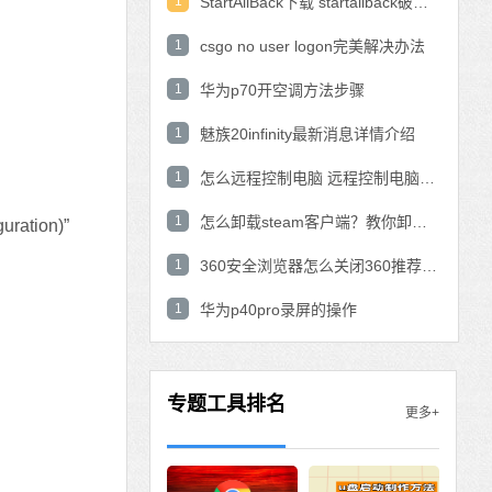
1
StartAllBack下载 startallback破解版win11下载
1
csgo no user logon完美解决办法
1
华为p70开空调方法步骤
1
魅族20infinity最新消息详情介绍
1
怎么远程控制电脑 远程控制电脑的操作方法
1
怎么卸载steam客户端？教你卸载steam的方法
tion)”
1
360安全浏览器怎么关闭360推荐功能？
1
华为p40pro录屏的操作
专题工具排名
更多+