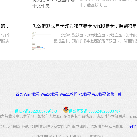
中，截图默认 […]
win10桌面图标有防火墙标志怎么办 电脑软件图标有防火墙的小图标怎么去掉
怎么把默认显卡改为独立显卡 win10显卡切换到独
了几个
怎么把默认显卡改为独立显卡?独立显卡的性能
墙标志
集成显卡，现在许多电脑都配备了双显卡，然而许多用
首页
Win7教程
Win10教程
Win11教程
PC教程
App教程
镜像下载
闽ICP备2022005709号-3
闽公网安备 35052402000378号
转载分享以供学习，如权利人发现存在误传其作品情形，请及时与本站联系。E-mail：34
联系我们删除下架，对电脑系统之家有任何投诉或建议，请发送至管理员邮箱：
iori
Copyright © 2013-2020 All Rights Reserved.