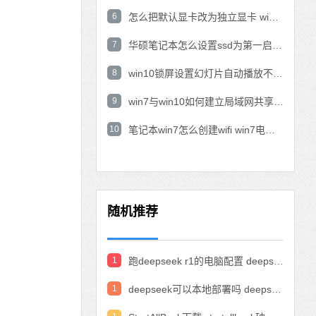
6
怎么把默认显卡改为独立显卡 win10显卡切换到独显
7
华硕笔记本怎么设置ssd为第一启动盘 华硕电脑设置固态硬盘为启动盘
8
win10锁屏设置幻灯片自动播放不生效怎么解决
9
win7与win10如何建立局域网共享 win10 win7局域网互访
10
笔记本win7怎么创建wifi win7电脑设置热点共享网络
随机推荐
1
跑deepseek r1的电脑配置 deepseek部署硬件要求
1
deepseek可以本地部署吗 deepseek私有化部署的详细步骤和方法