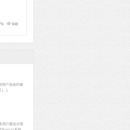
0
938
码
持用户自由的编
[…]
多用户都会对想
win11系统