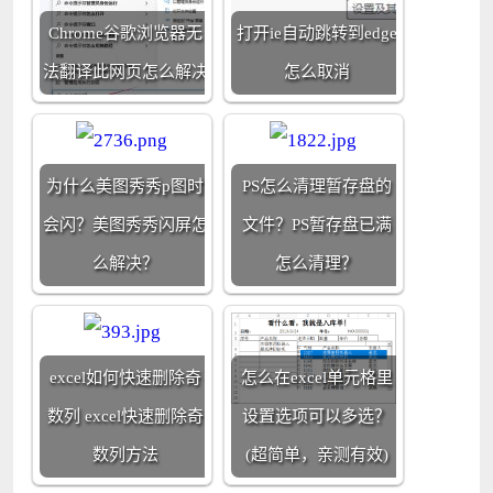
Chrome谷歌浏览器无
打开ie自动跳转到edge
法翻译此网页怎么解决
怎么取消
为什么美图秀秀p图时
PS怎么清理暂存盘的
会闪？美图秀秀闪屏怎
文件？PS暂存盘已满
么解决？
怎么清理？
excel如何快速删除奇
怎么在excel单元格里
数列 excel快速删除奇
设置选项可以多选？
数列方法
(超简单，亲测有效)