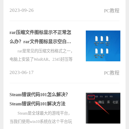
了希沃白板课件关联教案的方法，一
2023-09-26
PC教程
起去看看吧，相信对大家会有帮助。
希沃白板课件怎么关联教案?希
沃白板课件关联教案的方法
rar压缩文件图标显示不正常怎
1????
么办？rar文件图标显示空白解
决办法
rar是常见的压缩文档格式之一，
电脑上安装了WinRAR、2345好压等
解压缩软件就可以打开。但是有用户
2023-06-17
PC教程
发现自己电脑上的压缩格式文件都正
常，只有rar文件格式图标显示不正
常，全变成白色且无法打开，这是怎
Steam错误代码101怎么解决？
么回????
Steam错误代码101解决方法
Steam是全球最大的游戏平台，
当我们使用win10系统在这个平台玩