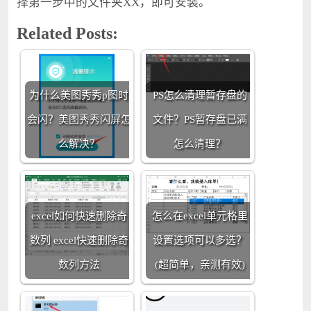
择第一步中的文件夹XX，即可安装。
Related Posts:
为什么美图秀秀p图时
PS怎么清理暂存盘的
会闪？美图秀秀闪屏怎
文件？PS暂存盘已满
么解决？
怎么清理？
excel如何快速删除奇
怎么在excel单元格里
数列 excel快速删除奇
设置选项可以多选？
数列方法
(超简单，亲测有效)