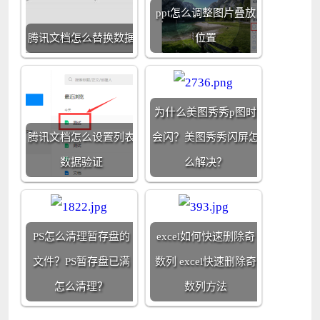
ppt怎么调整图片叠放
腾讯文档怎么替换数据
位置
为什么美图秀秀p图时
腾讯文档怎么设置列表
会闪？美图秀秀闪屏怎
数据验证
么解决？
PS怎么清理暂存盘的
excel如何快速删除奇
文件？PS暂存盘已满
数列 excel快速删除奇
怎么清理？
数列方法