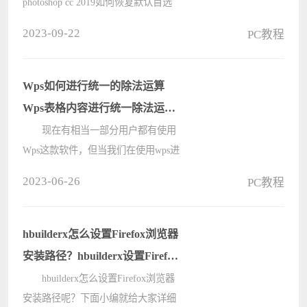
photoshop cc 2019如何恢复默认首选
项，接下来就让我们一起学习一下
2023-09-22
PC教程
adobe photoshop cc 2019恢复默认首选
项的相关教程吧，希望可以帮助到大
家。 adobe photoshop cc 2????
Wps如何进行统一的除法运算
Wps表格内容进行统一除法运算
的方法
现在有相当一部分用户都有使用
Wps这款软件，但当我们在使用wps进
行表格统计的时候难免会遇到需要去
2023-06-26
PC教程
将数据统一计算除法的情况，这个时
候要如何去操作呢？下面就一起跟着
小编来看看具体的操作方法吧，有需
hbuilderx怎么设置Firefox浏览器
要????
安装路径？hbuilderx设置Firefox
浏览器安装路径教程
hbuilderx怎么设置Firefox浏览器
安装路径呢？下面小编就给大家详细