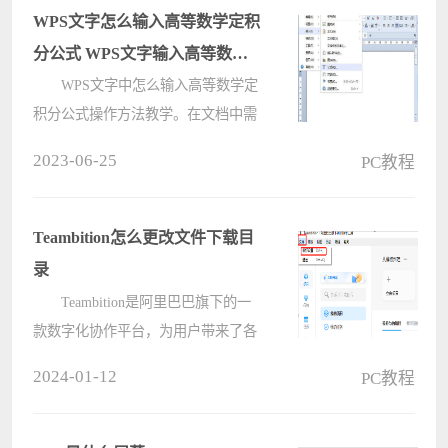
法，让我们一起来下文看看吧。
WPS文字怎么输入高等数学定积
????
分公式 WPS文字输入高等数学
定积分公式方法
WPS文字中怎么输入高等数学定
积分公式操作方法教学。在文档中需
要进行一些高等数学计算的时候，需
2023-06-25
PC教程
要在内容中导入相关的计算公式。但
是有的用户不知道在WPS软件中怎么
编写这些复杂的公式，那么接下来我
Teambition怎么更改文件下载目
们就????
录
Teambition是阿里巴巴旗下的一
款数字化协作平台，为用户带来了各
种不错的办公体验，能够满足用户的
2024-01-12
PC教程
各种办公需求。有小伙伴知道
Teambition怎么更改文件下载目录
吗，下面电脑系统之家小编就给大家