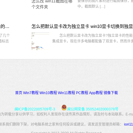
要保存的图片素材进行截图保存，那在
中，截图默认 […]
win10桌面图标有防火墙标志怎么办 电脑软件图标有防火墙的小图标怎么去掉
怎么把默认显卡改为独立显卡 win10显卡切换到独
了几个
怎么把默认显卡改为独立显卡?独立显卡的性能
墙标志
集成显卡，现在许多电脑都配备了双显卡，然而许多用
首页
Win7教程
Win10教程
Win11教程
PC教程
App教程
镜像下载
闽ICP备2022005709号-3
闽公网安备 35052402000378号
转载分享以供学习，如权利人发现存在误传其作品情形，请及时与本站联系。E-mail：34
联系我们删除下架，对电脑系统之家有任何投诉或建议，请发送至管理员邮箱：
iori