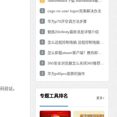
1
StartAllBack下载 startallback破解版win11下载
1
csgo no user logon完美解决办法
1
华为p70开空调方法步骤
1
魅族20infinity最新消息详情介绍
1
怎么远程控制电脑 远程控制电脑的操作方法
1
怎么卸载steam客户端？教你卸载steam的方法
1
360安全浏览器怎么关闭360推荐功能？
1
华为p40pro录屏的操作
证码验证。
专题工具排名
更多+