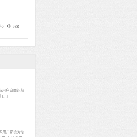
0
938
码
持用户自由的编
[…]
多用户都会对想