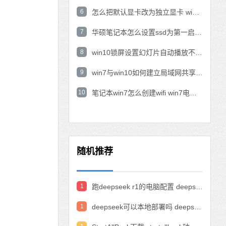
6
怎么把默认显卡改为独立显卡 win10显卡切换到独显
7
华硕笔记本怎么设置ssd为第一启动盘 华硕电脑设置固态硬盘为启动盘
8
win10锁屏设置幻灯片自动播放不生效怎么解决
9
win7与win10如何建立局域网共享 win10 win7局域网互访
10
笔记本win7怎么创建wifi win7电脑设置热点共享网络
随机推荐
1
跑deepseek r1的电脑配置 deepseek部署硬件要求
1
deepseek可以本地部署吗 deepseek私有化部署的详细步骤和方法