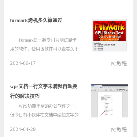
配置Alt键吗，下面小编就为大家介绍
ToDesk远程控制配置Alt键的方法，有
需要的用户一起来看看吧。
furmark烤机多久算通过
ToD????
Furmark是一款专门为测试显卡
用的软件，使用该软件可以查看关于
显卡的各种数据，非常的方便，但是
2024-06-17
PC教程
相信还有些用户不清楚怎么使用，
furmark烤机多久算通过呢？针对这一
问题，本篇带来了详细的讲解，分享
​wps文档一行文字未满就自动换
给大????
行的解决技巧
WPS功能丰富的办公软件之一，
但今日有小伙伴在文档中编辑文字的
时候，发现文字一行不满就自动换行
2024-04-29
PC教程
了，这种情况可能是由于自己不小心