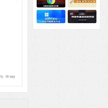
0
940