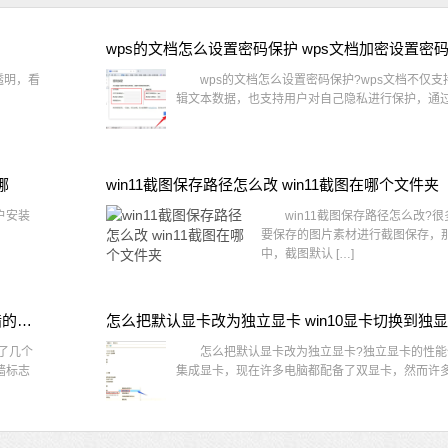
wps的文档怎么设置密码保护 wps文档加密设置密
透明，看
wps的文档怎么设置密码保护?wps文档不仅支
辑文本数据，也支持用户对自己隐私进行保护，通过 
哪
win11截图保存路径怎么改 win11截图在哪个文件夹
户安装
win11截图保存路径怎么改?很
要保存的图片素材进行截图保存，那在
中，截图默认 […]
win10桌面图标有防火墙标志怎么办 电脑软件图标有防火墙的小图标怎么去掉
怎么把默认显卡改为独立显卡 win10显卡切换到独
了几个
怎么把默认显卡改为独立显卡?独立显卡的性能
墙标志
集成显卡，现在许多电脑都配备了双显卡，然而许多用