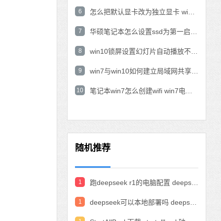
6
怎么把默认显卡改为独立显卡 win10显卡切换到独显
7
华硕笔记本怎么设置ssd为第一启动盘 华硕电脑设置固态硬盘为启动盘
8
win10锁屏设置幻灯片自动播放不生效怎么解决
9
win7与win10如何建立局域网共享 win10 win7局域网互访
10
笔记本win7怎么创建wifi win7电脑设置热点共享网络
随机推荐
1
跑deepseek r1的电脑配置 deepseek部署硬件要求
1
deepseek可以本地部署吗 deepseek私有化部署的详细步骤和方法