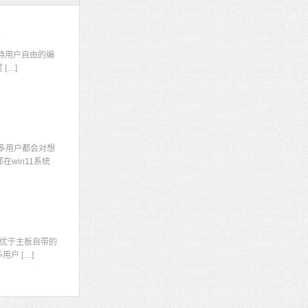
码
持用户自由的编
[…]
多用户都会对想
win11系统
显
优于主板自带的
户 […]