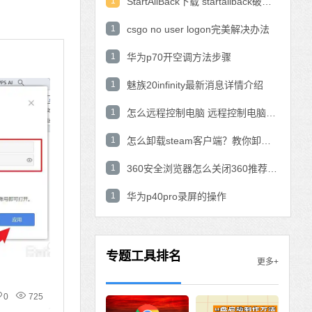
1
StartAllBack下载 startallback破解版win11下载
1
csgo no user logon完美解决办法
1
华为p70开空调方法步骤
1
魅族20infinity最新消息详情介绍
1
怎么远程控制电脑 远程控制电脑的操作方法
1
怎么卸载steam客户端？教你卸载steam的方法
1
360安全浏览器怎么关闭360推荐功能？
1
华为p40pro录屏的操作
专题工具排名
更多+
0
725