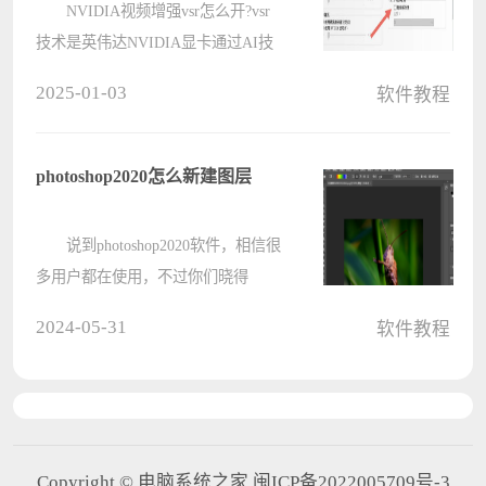
NVIDIA视频增强vsr怎么开?vsr
技术是英伟达NVIDIA显卡通过AI技
术来提高浏览器内的视频分辨率，包
2025-01-03
软件教程
括直播内容。而且vsr技术要求的显卡
等级也很高，那高端的NVIDIA显卡
要怎么开启vsr技术呢?NVIDIA视频增
photoshop2020怎么新建图层
强vsr开????
说到photoshop2020软件，相信很
多用户都在使用，不过你们晓得
photoshop2020怎么新建图层吗?下文
2024-05-31
软件教程
就为各位带来了photoshop2020新建图
层的具体操作，让我们一起来下文看
看吧。 在Photoshop2020中打开
一????
Copyright © 电脑系统之家 闽ICP备2022005709号-3