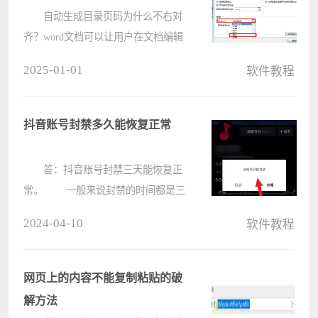
对齐
自动生成目录页码为什么不右对
齐？word文档可以让用户在文档编辑
的过程中提供丰富的功能与设置，提
2025-01-01
软件教程
高办公效率，但是有的用户在使用
word文档自动生成目录页码的时候发
现页码不对齐，那要怎么进行调整对
抖音账号封禁多久能恢复正常
齐呢?????
答：抖音账号封禁三天能恢复正
常。 一般来说封禁的时间都是三
天左右，具体还要看官方给的时间。
2024-04-10
软件教程
但是如果你的账号因为一些原因
被永久封禁了，就没法解封了。
抖音账号封禁相关介绍：
网页上的内容不能复制粘贴的破
????
解方法