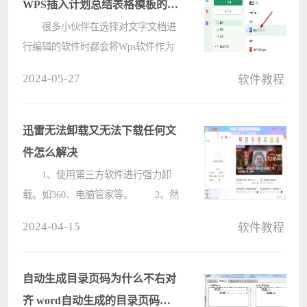
WPS插入计划总结表格模板的方
法
很多小伙伴在选择对文字文档进
行编辑的软件时都会将Wps软件作为
首选，因为在wps软件中，我们不仅
2024-05-27
软件教程
可以对文字、段落进行设置，还可以
在文档中插入各种内容。当我们想要
快速在文档中创建一个表格时，我们
迅雷无法卸载又无法下载任何文
可以????
件怎么解决
1、使用第三方软件进行强力卸
载。如360、电脑管家等。 2、然
后重新下载最新版迅雷安装包，更换
2024-04-15
软件教程
磁盘重新进行安装。【点击下载】
自动生成目录页码为什么不右对
齐 word自动生成的目录页码不