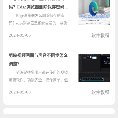
excel，????
码？Edge浏览器删除保存密码的
方法
Edge浏览器怎么删除保存的密
码？edge浏览器是系统自带的一款免
费电脑软件，用户可以在这里快速的
2024-05-06
软件教程
搜索自己想要的资源进行使用，还可
以将浏览器保存的密码进行使用，但
很多用户都不知道如何删除保存的密
剪映视频画面与声音不同步怎么
码，????
调整？
剪映是很多用户都在使用的视频
编辑软件，功能齐全，操作简单，但
是有用户发现剪出来的视频画面和声
2024-05-08
软件教程
音对不上，这是怎么回事？音画不同
步非常影响观看效果，下面就来看看
修复方法吧。 解决方法