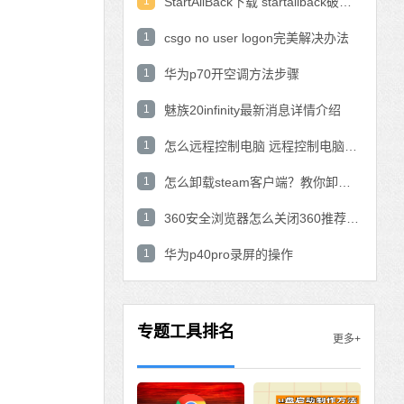
1
StartAllBack下载 startallback破解版win11下载
1
csgo no user logon完美解决办法
1
华为p70开空调方法步骤
1
魅族20infinity最新消息详情介绍
1
怎么远程控制电脑 远程控制电脑的操作方法
1
怎么卸载steam客户端？教你卸载steam的方法
1
360安全浏览器怎么关闭360推荐功能？
1
华为p40pro录屏的操作
专题工具排名
更多+