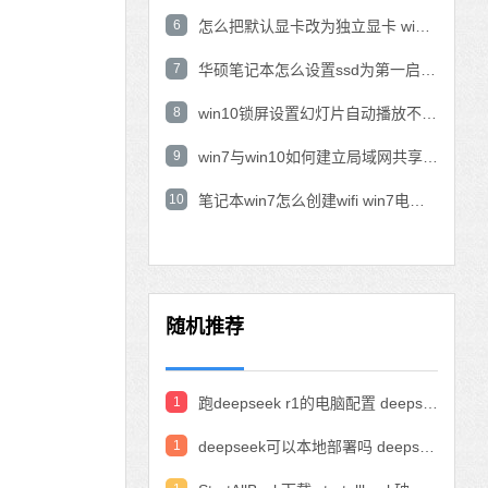
6
怎么把默认显卡改为独立显卡 win10显卡切换到独显
7
华硕笔记本怎么设置ssd为第一启动盘 华硕电脑设置固态硬盘为启动盘
8
win10锁屏设置幻灯片自动播放不生效怎么解决
9
win7与win10如何建立局域网共享 win10 win7局域网互访
10
笔记本win7怎么创建wifi win7电脑设置热点共享网络
随机推荐
1
跑deepseek r1的电脑配置 deepseek部署硬件要求
1
deepseek可以本地部署吗 deepseek私有化部署的详细步骤和方法