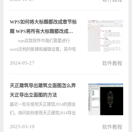
页时提示载入内容时发生错误，那么
这是怎么回事？用户们可以找到并点
击扩展工具图标来进行操作，下面就
WPS如何将大标题都改成章节标
让????
题 WPS将所有大标题都改成章
节标题的方法
wps这款软件中我们需要进行
word文档的新建和编辑设置，其中有
小伙伴在操作的过程中，想要将设置
2024-05-27
软件教程
的所有大标题样式进行更改成章节标
题，那么我们该如何设置呢，下方是
关于如何使用WPS Word文档将所有
天正建筑导出建筑立面图怎么弄
大标题更????
天正导出立面图的方法
最近一些在使用天正建筑2014的朋友
们，询问如何使用天正建筑2014导出
建筑立面图?下文这篇教程就为各位
2025-03-19
软件教程
带来了使用天正建筑2014导出建筑立