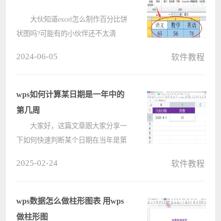
大伙知道excel怎么制作百分比饼
状图吗?可能有的小伙伴还不太清
楚，那么今天电脑系统之家小编就为
2024-06-05
软件教程
小伙伴们带来了excel制作百分比饼状
图教程，还不太清楚的小伙伴可以来
看看哦。 1.首先，打开一个需
wps如何计算某日期是一年中的
要????
第几周
大家好，这篇文章跟大家分享一
下如何快速判断某个日期在当年是第
几周。 下面我们来看一下具体的
2025-02-24
软件教程
操作步骤： 选中B2单元格，在
英文输入法状态下输入公式：
=WEEKNUM(A2,2)，回车确认公式
wps数据怎么做柱形图表 用wps
即可返回日????
做柱形图