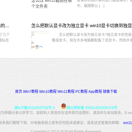
要保存的图片素材进行截图保存，那在
中，截图默认 […]
win10桌面图标有防火墙标志怎么办 电脑软件图标有防火墙的小图标怎么去掉
怎么把默认显卡改为独立显卡 win10显卡切换到独
了几个
怎么把默认显卡改为独立显卡?独立显卡的性能
墙标志
集成显卡，现在许多电脑都配备了双显卡，然而许多用
首页
Win7教程
Win10教程
Win11教程
PC教程
App教程
镜像下载
闽ICP备2022005709号-3
闽公网安备 35052402000378号
转载分享以供学习，如权利人发现存在误传其作品情形，请及时与本站联系。E-mail：34
联系我们删除下架，对电脑系统之家有任何投诉或建议，请发送至管理员邮箱：
iori
Copyright © 2013-2020 All Rights Reserved.