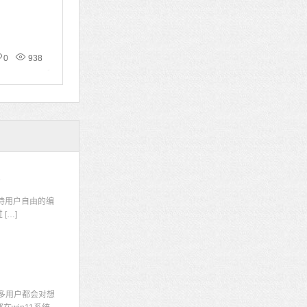
0
938
码
持用户自由的编
[…]
多用户都会对想