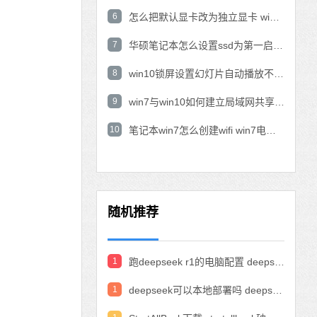
6
怎么把默认显卡改为独立显卡 win10显卡切换到独显
7
华硕笔记本怎么设置ssd为第一启动盘 华硕电脑设置固态硬盘为启动盘
8
win10锁屏设置幻灯片自动播放不生效怎么解决
9
win7与win10如何建立局域网共享 win10 win7局域网互访
10
笔记本win7怎么创建wifi win7电脑设置热点共享网络
随机推荐
1
跑deepseek r1的电脑配置 deepseek部署硬件要求
1
deepseek可以本地部署吗 deepseek私有化部署的详细步骤和方法