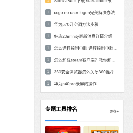
1
StartAllBack下载 startallback破解版win11下载
1
csgo no user logon完美解决办法
1
华为p70开空调方法步骤
1
魅族20infinity最新消息详情介绍
1
怎么远程控制电脑 远程控制电脑的操作方法
1
怎么卸载steam客户端？教你卸载steam的方法
1
360安全浏览器怎么关闭360推荐功能？
1
华为p40pro录屏的操作
专题工具排名
更多+