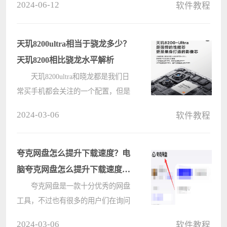
2024-06-12
软件教程
编就将腾讯文档设置文件导出位置的
方法分享如下哦。 1.首先，打开
腾讯文档界面后，点击主菜单左上
天玑8200ultra相当于骁龙多少？
角????
天玑8200相比骁龙水平解析
天玑8200ultra和晓龙都是我们日
常买手机都会关注的一个配置，但是
现在市面上的芯片很多，很多的用户
2024-03-06
软件教程
们都不清楚哪个好？那么天玑
8200ultra相当于骁龙多少？下面就让
本站来为用户们来仔细的介绍一下天
夸克网盘怎么提升下载速度？电
玑8200????
脑夸克网盘怎么提升下载速度的
方法
夸克网盘是一款十分优秀的网盘
工具，不过也有很多的用户们在询问
要怎么提升下载速度，那么夸克网盘
2024-03-06
软件教程