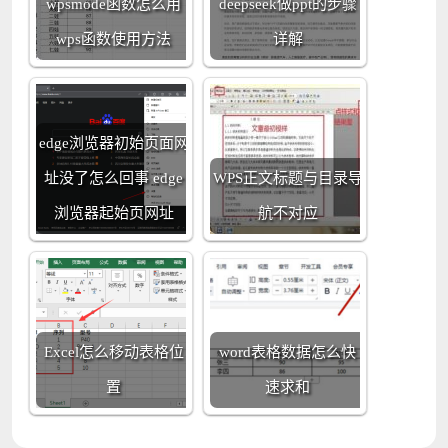
wpsmode函数怎么用
deepseek做ppt的步骤
wps函数使用方法
详解
edge浏览器初始页面网
址没了怎么回事 edge
WPS正文标题与目录导
浏览器起始页网址
航不对应
Excel怎么移动表格位
word表格数据怎么快
置
速求和