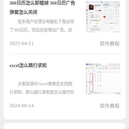
一大小 1、点击鼠标右键，选择
360日历怎么卸载掉 360日历广告
&l????
弹窗怎么关闭
很多用户反馈在电脑右下角出现
了360日历，而且还会弹出广告，这
是360安全卫士中的一个功能，那么
2025-04-21
软件教程
360日历怎么卸载？360日历怎么彻底
删除呢，下面小编就和大家分享下具
体的方法。1、退出360日历推出360
excel怎么跳行求和
日历比????
大家知道吗?excel表格还支持跳
行求和，那么跳行求和是怎么操作的
呢?下面电脑系统之家小编就为大家
2024-06-14
软件教程
带来了excel跳行求和的方法哦，感兴
趣的朋友不要错过本篇文章哦。
1、首先，在excel表格中计算好想