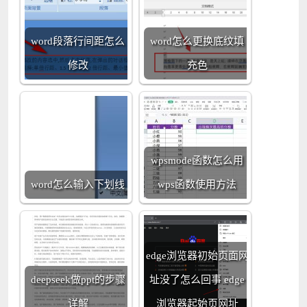
word段落行间距怎么
word怎么更换底纹填
修改
充色
wpsmode函数怎么用
word怎么输入下划线
wps函数使用方法
edge浏览器初始页面网
deepseek做ppt的步骤
址没了怎么回事 edge
详解
浏览器起始页网址