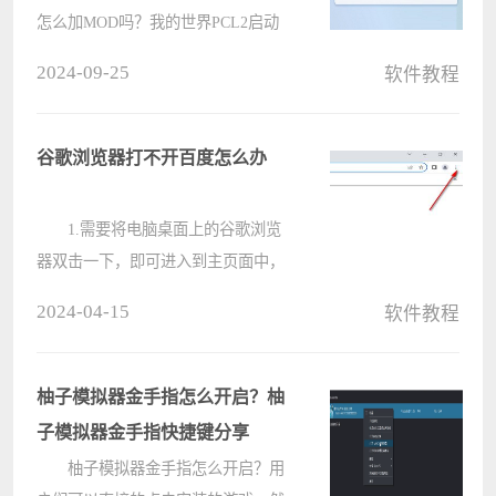
怎么加MOD吗？我的世界PCL2启动
器最新版是一款由“龙腾猫跃”推出的
2024-09-25
软件教程
游戏启动工具。今天小编就来介绍一
下我的世界PCL2启动器加MOD的方
法，感兴趣的快跟小编一起来看????
谷歌浏览器打不开百度怎么办
1.需要将电脑桌面上的谷歌浏览
器双击一下，即可进入到主页面中，
然后将右侧上方的竖着显示的三个点
2024-04-15
软件教程
图标进行点击一下（如图所示）。
2.随后即可在打开的下拉选
项中选择【设置】选项进入（如图所
柚子模拟器金手指怎么开启？柚
示????
子模拟器金手指快捷键分享
柚子模拟器金手指怎么开启？用