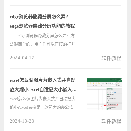
哦，还不会的朋友赶快来学习一下
吧。 1、首先，打开outlook，然
edge浏览器隐藏分屏怎么弄？
后依次????
edge浏览器隐藏分屏功能的教程
edge浏览器隐藏分屏怎么弄？方
法很简单的，用户们可以直接的打开
浏览器，然后在主页面上方的工具栏
2024-04-17
软件教程
中你可以查看到有一个分屏功能图
标，用户们可以直接的右键点击一下
来进行设置就可以了。下面就让本站
excel怎么调图片为嵌入式并自动
来为????
放大缩小 excel自适应大小嵌入图
片
excel怎么调图片为嵌入式并自动放大
缩小?excel表格是一款强大的办公软
件，丰富的功能提高了用户的办公效
2024-10-23
软件教程
率，而且支持用户进行自定义的操