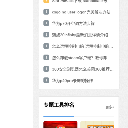
1
StartAllBack下载 startallback破解版win11下载
1
csgo no user logon完美解决办法
1
华为p70开空调方法步骤
1
魅族20infinity最新消息详情介绍
1
怎么远程控制电脑 远程控制电脑的操作方法
1
怎么卸载steam客户端？教你卸载steam的方法
1
360安全浏览器怎么关闭360推荐功能？
1
华为p40pro录屏的操作
专题工具排名
更多+