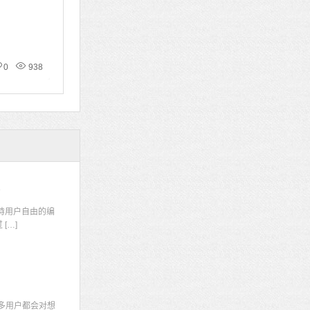
0
938
码
持用户自由的编
[…]
多用户都会对想