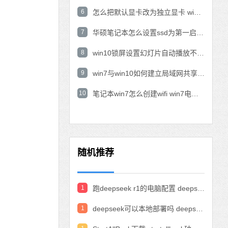
6
怎么把默认显卡改为独立显卡 win10显卡切换到独显
7
华硕笔记本怎么设置ssd为第一启动盘 华硕电脑设置固态硬盘为启动盘
8
win10锁屏设置幻灯片自动播放不生效怎么解决
9
win7与win10如何建立局域网共享 win10 win7局域网互访
10
笔记本win7怎么创建wifi win7电脑设置热点共享网络
随机推荐
1
跑deepseek r1的电脑配置 deepseek部署硬件要求
1
deepseek可以本地部署吗 deepseek私有化部署的详细步骤和方法