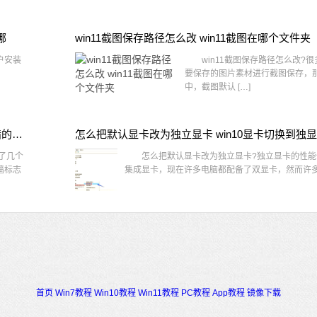
哪
win11截图保存路径怎么改 win11截图在哪个文件夹
户安装
win11截图保存路径怎么改?很
要保存的图片素材进行截图保存，那在
中，截图默认 […]
win10桌面图标有防火墙标志怎么办 电脑软件图标有防火墙的小图标怎么去掉
怎么把默认显卡改为独立显卡 win10显卡切换到独
了几个
怎么把默认显卡改为独立显卡?独立显卡的性能
墙标志
集成显卡，现在许多电脑都配备了双显卡，然而许多用
首页
Win7教程
Win10教程
Win11教程
PC教程
App教程
镜像下载