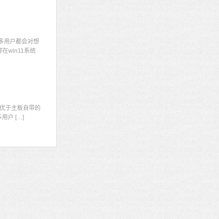
多用户都会对想
win11系统
显
优于主板自带的
户 […]