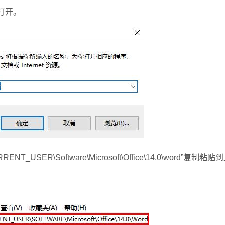
车打开。
R\Software\Microsoft\Office\14.0\word”复制粘