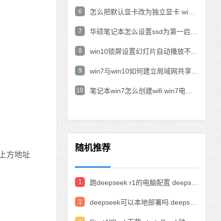
6
怎么把默认显卡改为独立显卡 win10显卡切换到独显
7
华硕笔记本怎么设置ssd为第一启动盘 华硕电脑设置固态硬盘为启动盘
8
win10锁屏设置幻灯片自动播放不生效怎么解决
9
win7与win10如何建立局域网共享 win10 win7局域网互访
10
笔记本win7怎么创建wifi win7电脑设置热点共享网络
随机推荐
贴到上方地址
1
跑deepseek r1的电脑配置 deepseek部署硬件要求
1
deepseek可以本地部署吗 deepseek私有化部署的详细步骤和方法