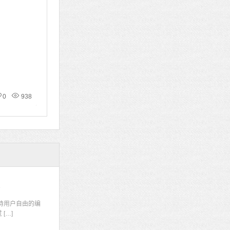
0
938
码
持用户自由的编
[…]