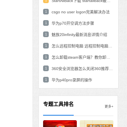
1
StartAllBack下载 startallback破解版win11下载
1
csgo no user logon完美解决办法
1
华为p70开空调方法步骤
1
魅族20infinity最新消息详情介绍
1
怎么远程控制电脑 远程控制电脑的操作方法
1
怎么卸载steam客户端？教你卸载steam的方法
1
360安全浏览器怎么关闭360推荐功能？
1
华为p40pro录屏的操作
专题工具排名
更多+