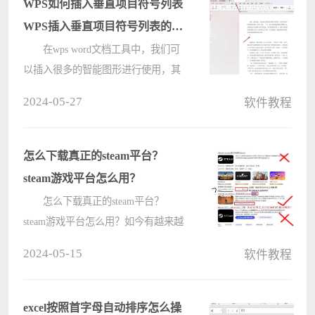
WPS如何插入垂直项目符号列表
WPS插入垂直项目符号列表的方
法
在wps word文档工具中，我们可
以插入很多的智能图形进行使用，其
中提供了很多免费的智能图形，我们
2024-05-27
软件教程
可以根据自己的需求来选择，其中有
部分小伙伴想要插入一个垂直项目符
号列表的图形在文档页面中，下
怎么下载真正的steam平台？
方????
steam游戏平台怎么用？
怎么下载真正的steam平台？
steam游戏平台怎么用？如今有越来越
多的朋友会选择玩一些真正好玩的游
2024-05-15
软件教程
戏，对某些氪金的数值游戏已经感到
厌恶，大家了解到steam游戏平台经常
会有好游戏发布，自己也想去玩玩，
excel按照首字母自动排序怎么操