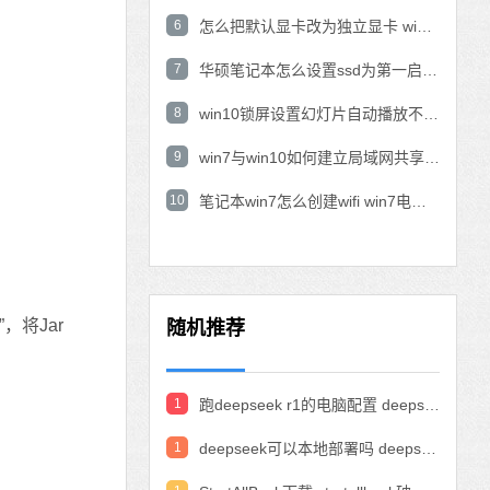
6
怎么把默认显卡改为独立显卡 win10显卡切换到独显
7
华硕笔记本怎么设置ssd为第一启动盘 华硕电脑设置固态硬盘为启动盘
8
win10锁屏设置幻灯片自动播放不生效怎么解决
9
win7与win10如何建立局域网共享 win10 win7局域网互访
10
笔记本win7怎么创建wifi win7电脑设置热点共享网络
，将Jar
随机推荐
1
跑deepseek r1的电脑配置 deepseek部署硬件要求
1
deepseek可以本地部署吗 deepseek私有化部署的详细步骤和方法