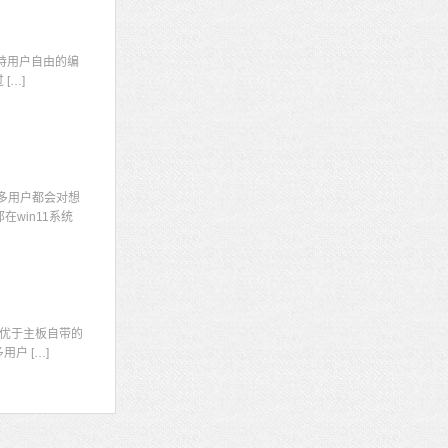
码
持用户自由的编
[…]
多用户都会对想
win11系统
显
优于主板自带的
户 […]