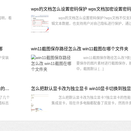
wps的文档怎么设置密码保护 wps文档加密设置密
透明，看
wps的文档怎么设置密码保护?wps文档不仅支
辑文本数据，也支持用户对自己隐私进行保护，通过 
哪
win11截图保存路径怎么改 win11截图在哪个文件夹
户安装
win11截图保存路径怎么改?很
要保存的图片素材进行截图保存，那在
中，截图默认 […]
win10桌面图标有防火墙标志怎么办 电脑软件图标有防火墙的小图标怎么去掉
怎么把默认显卡改为独立显卡 win10显卡切换到独
了几个
怎么把默认显卡改为独立显卡?独立显卡的性能
墙标志
集成显卡，现在许多电脑都配备了双显卡，然而许多用