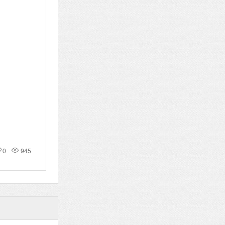
0
945