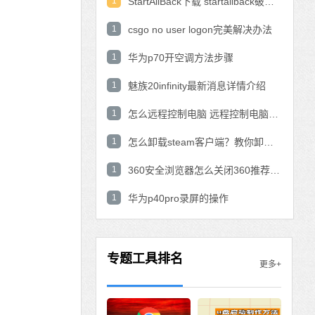
1
StartAllBack下载 startallback破解版win11下载
1
csgo no user logon完美解决办法
1
华为p70开空调方法步骤
1
魅族20infinity最新消息详情介绍
1
怎么远程控制电脑 远程控制电脑的操作方法
1
怎么卸载steam客户端？教你卸载steam的方法
1
360安全浏览器怎么关闭360推荐功能？
1
华为p40pro录屏的操作
专题工具排名
更多+