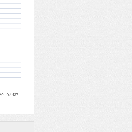
0
437