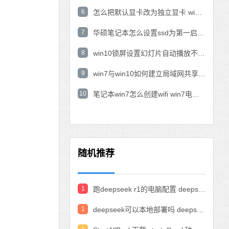
6
怎么把默认显卡改为独立显卡 win10显卡切换到独显
7
华硕笔记本怎么设置ssd为第一启动盘 华硕电脑设置固态硬盘为启动盘
8
win10锁屏设置幻灯片自动播放不生效怎么解决
9
win7与win10如何建立局域网共享 win10 win7局域网互访
10
笔记本win7怎么创建wifi win7电脑设置热点共享网络
随机推荐
1
跑deepseek r1的电脑配置 deepseek部署硬件要求
1
deepseek可以本地部署吗 deepseek私有化部署的详细步骤和方法