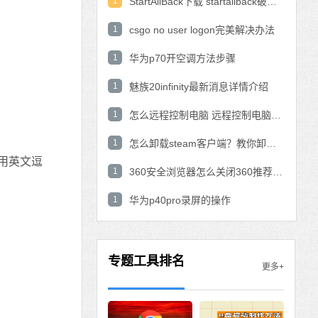
1
StartAllBack下载 startallback破解版win11下载
1
csgo no user logon完美解决办法
1
华为p70开空调方法步骤
1
魅族20infinity最新消息详情介绍
1
怎么远程控制电脑 远程控制电脑的操作方法
1
怎么卸载steam客户端？教你卸载steam的方法
用英文逗
1
360安全浏览器怎么关闭360推荐功能？
1
华为p40pro录屏的操作
专题工具排名
更多+