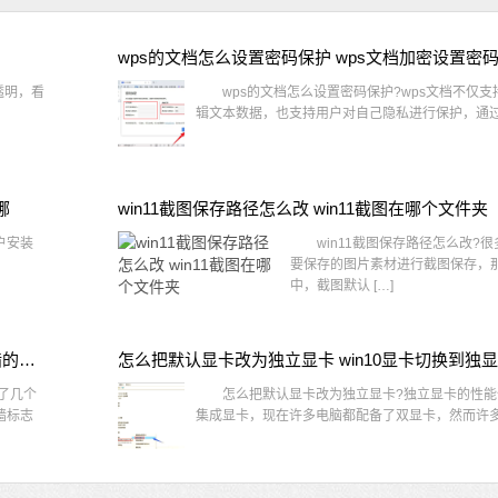
wps的文档怎么设置密码保护 wps文档加密设置密
透明，看
wps的文档怎么设置密码保护?wps文档不仅支
辑文本数据，也支持用户对自己隐私进行保护，通过 
哪
win11截图保存路径怎么改 win11截图在哪个文件夹
户安装
win11截图保存路径怎么改?很
要保存的图片素材进行截图保存，那在
中，截图默认 […]
win10桌面图标有防火墙标志怎么办 电脑软件图标有防火墙的小图标怎么去掉
怎么把默认显卡改为独立显卡 win10显卡切换到独
了几个
怎么把默认显卡改为独立显卡?独立显卡的性能
墙标志
集成显卡，现在许多电脑都配备了双显卡，然而许多用