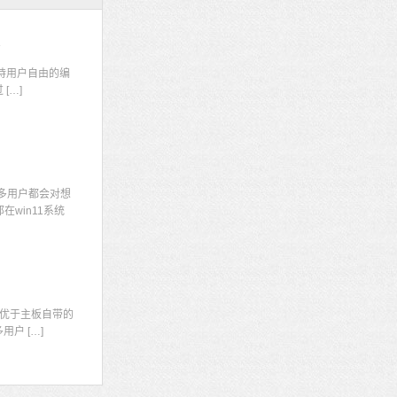
码
持用户自由的编
[…]
多用户都会对想
win11系统
显
优于主板自带的
户 […]