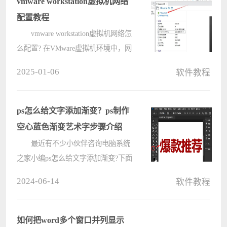
vmware workstation虚拟机网络
????
配置教程
vmware workstation虚拟机网络怎
么配置? 在VMware虚拟机环境中，网
络配置是通过虚拟网络适配器来实现
2025-01-06
软件教程
的,这些适配器模拟了物理网络接口卡
(NIC),使得虚拟机可以像真实机器一
样在网络中进行通信。那在安装完
ps怎么给文字添加渐变？ps制作
vm????
空心蓝色渐变艺术字步骤介绍
最近有不少小伙伴咨询电脑系统
之家小编ps怎么给文字添加渐变?下面
电脑系统之家小编就为大家带来了ps
2024-06-14
软件教程
制作空心蓝色渐变艺术字步骤介绍，
有需要的小伙伴可以来了解了解哦。
1.打开界面后，点击文字工
如何把word多个窗口并列显示