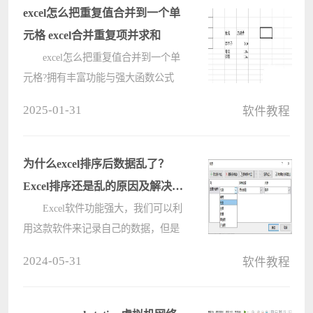
excel怎么把重复值合并到一个单
元格 excel合并重复项并求和
excel怎么把重复值合并到一个单
元格?拥有丰富功能与强大函数公式
的excel表格软件可以很好的帮助用户
2025-01-31
软件教程
提高工作效率，比如在日常数据表格
编辑中，想要用重复项合并到一个单
元格中并求和，这样能够节省时间，
为什么excel排序后数据乱了？
ex????
Excel排序还是乱的原因及解决方
法介绍
Excel软件功能强大，我们可以利
用这款软件来记录自己的数据，但是
也有不少的用户们在询问为什么excel
2024-05-31
软件教程
排序后数据乱了？下面就让本站来为
用户们来仔细的介绍一下Excel排序还
是乱的原因及解决方法介绍吧。