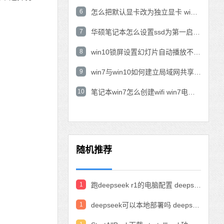
6
怎么把默认显卡改为独立显卡 win10显卡切换到独显
7
华硕笔记本怎么设置ssd为第一启动盘 华硕电脑设置固态硬盘为启动盘
8
win10锁屏设置幻灯片自动播放不生效怎么解决
9
win7与win10如何建立局域网共享 win10 win7局域网互访
10
笔记本win7怎么创建wifi win7电脑设置热点共享网络
随机推荐
1
跑deepseek r1的电脑配置 deepseek部署硬件要求
1
deepseek可以本地部署吗 deepseek私有化部署的详细步骤和方法