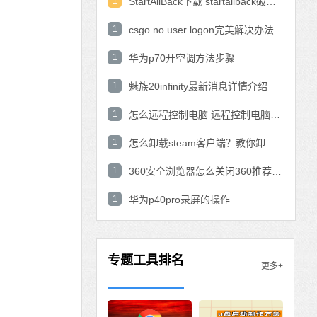
1
StartAllBack下载 startallback破解版win11下载
1
csgo no user logon完美解决办法
1
华为p70开空调方法步骤
1
魅族20infinity最新消息详情介绍
1
怎么远程控制电脑 远程控制电脑的操作方法
1
怎么卸载steam客户端？教你卸载steam的方法
1
360安全浏览器怎么关闭360推荐功能？
1
华为p40pro录屏的操作
专题工具排名
更多+