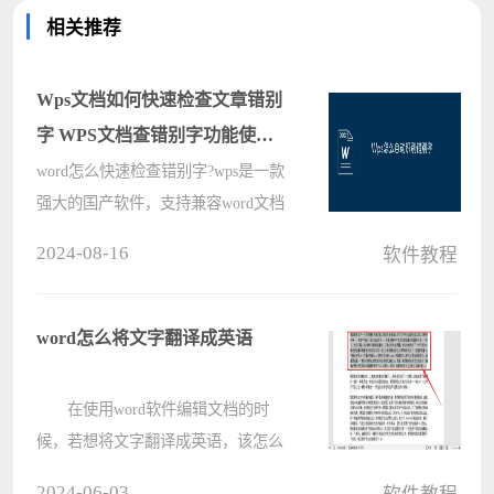
相关推荐
Wps文档如何快速检查文章错别
字 WPS文档查错别字功能使用
方法
word怎么快速检查错别字?wps是一款
强大的国产软件，支持兼容word文档
等软件，而且功能丰富，支持用户进
2024-08-16
软件教程
行文字纠错，那想要在wps文档中设
置自动识别错别字要怎么设置呢?wps
文字检查错别字方法分享给大家。
word怎么将文字翻译成英语
WP????
在使用word软件编辑文档的时
候，若想将文字翻译成英语，该怎么
操作呢?在这里电脑系统之家小编就
2024-06-03