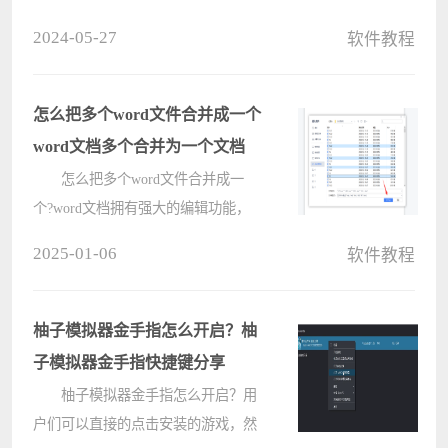
吗?接下来，电脑系统之家小编就为
2024-05-27
软件教程
各位带来了cad使用布局的方法，感兴
趣的用户快来下文看看吧。 首先
在电脑中打开需要编辑的CAD图
怎么把多个word文件合并成一个
纸，????
word文档多个合并为一个文档
怎么把多个word文件合并成一
个?word文档拥有强大的编辑功能，
可以让用户提高文档编辑效率，在日
2025-01-06
软件教程
常办公和学习中,通过把多个word文件
合并成一个，能够更好的进行查阅和
管理。那具体要怎么操作呢?word文
柚子模拟器金手指怎么开启？柚
档多个????
子模拟器金手指快捷键分享
柚子模拟器金手指怎么开启？用
户们可以直接的点击安装的游戏，然