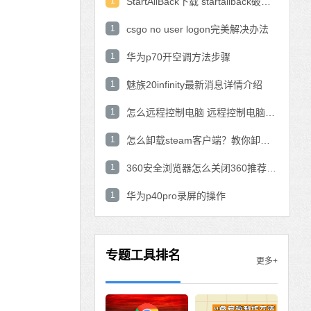
1
StartAllBack下载 startallback破解版win11下载
1
csgo no user logon完美解决办法
1
华为p70开空调方法步骤
1
魅族20infinity最新消息详情介绍
1
怎么远程控制电脑 远程控制电脑的操作方法
1
怎么卸载steam客户端？教你卸载steam的方法
1
360安全浏览器怎么关闭360推荐功能？
1
华为p40pro录屏的操作
专题工具排名
更多+