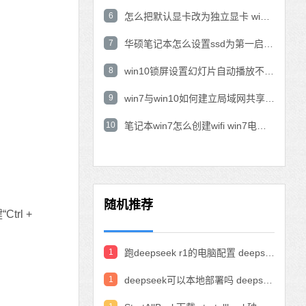
6
怎么把默认显卡改为独立显卡 win10显卡切换到独显
7
华硕笔记本怎么设置ssd为第一启动盘 华硕电脑设置固态硬盘为启动盘
8
win10锁屏设置幻灯片自动播放不生效怎么解决
9
win7与win10如何建立局域网共享 win10 win7局域网互访
10
笔记本win7怎么创建wifi win7电脑设置热点共享网络
随机推荐
rl +
1
跑deepseek r1的电脑配置 deepseek部署硬件要求
1
deepseek可以本地部署吗 deepseek私有化部署的详细步骤和方法