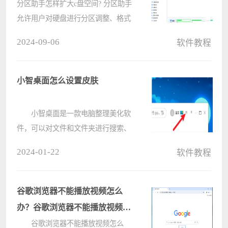
分区助手怎样扩大c盘空间? 分区助手
允许用户对硬盘进行分区调整、格式
化、复制等操作。特别对于系统盘C
2024-09-06
软件教程
盘空间不足的问题，是一款专业的磁
盘管理工具。笔记本电脑是很多用户
必备的便携设备，但是用久了都会发
小智桌面怎么设置皮肤
现C????
小智桌面是一款电脑整理美化软
件，可以对文件和文件夹进行搜索、
整理，那么有小伙伴知道小智桌面怎
2024-01-22
软件教程
么设置皮肤吗，下面电脑系统之家小
编就给大家详细介绍一下小智桌面设
置皮肤的方法，有需要的小伙伴可以
谷歌浏览器不能播放视频怎么
来????
办？谷歌浏览器不能播放视频问
题详解
谷歌浏览器不能播放视频怎么