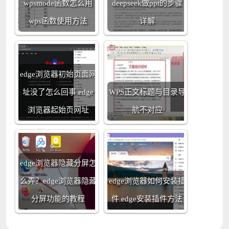
wpsmode函数怎么用
deepseek做ppt的步骤
wps函数使用方法
详解
edge浏览器初始页面网
址没了怎么回事 edge
WPS正文标题与目录导
浏览器起始页网址
航不对应
edge浏览器隐藏分屏怎
么弄？edge浏览器隐藏
edge浏览器如何安装插
分屏功能的教程
件 edge安装插件方法