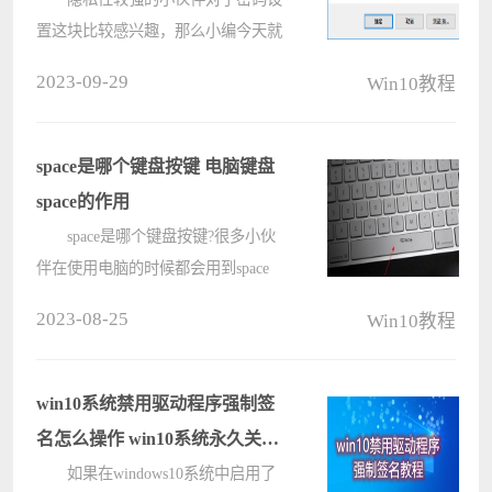
置这块比较感兴趣，那么小编今天就
教大家Win10系统如何定时更换系统
2023-09-29
Win10教程
密码的方法，希望可以帮助到大家，
快来看看吧。 具体步骤：
1、我们需要按win+R打开运行，之
space是哪个键盘按键 电脑键盘
后????
space的作用
space是哪个键盘按键?很多小伙
伴在使用电脑的时候都会用到space
键，但是却在键盘上找不到space键的
2023-08-25
Win10教程
位置，这是因为绝大部分键盘不会标
注space键，现在小编就为大家带来电
脑键盘space的具体位置以及作用，感
win10系统禁用驱动程序强制签
兴????
名怎么操作 win10系统永久关闭
系统强制签名教程
如果在windows10系统中启用了