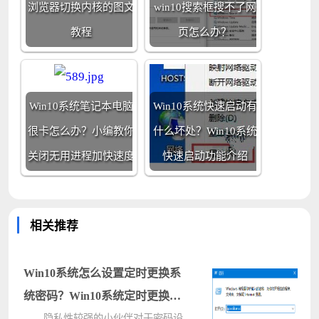
浏览器切换内核的图文
win10搜索框搜不了网
教程
页怎么办？
Win10系统笔记本电脑
Win10系统快速启动有
很卡怎么办？小编教你
什么坏处？Win10系统
关闭无用进程加快速度
快速启动功能介绍
相关推荐
Win10系统怎么设置定时更换系
统密码？Win10系统定时更换密
码设置方法
隐私性较强的小伙伴对于密码设