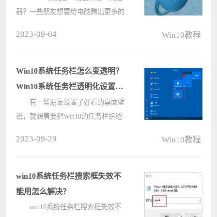
器？一些朋友想要给电脑腾出更多的
空间，所以想着要把不需要的软件给
2023-09-04
Win10教程
卸载掉，尤其是IE浏览器，基本上是
用不着的，那么要怎么样才能卸载ie
浏览器呢？下面系统部落小编给大家
Win10系统任务栏怎么变透明？
详细????
Win10系统任务栏透明化设置方
法
有一些朋友设置了好看的桌面壁
纸，就想着要把Win10的任务栏给透
明化，这样就可以完整显示壁纸的画
2023-09-29
Win10教程
面啦，不过电脑系统没有自带这种透
明化任务栏的功能，小编这里推荐大
家使用第三方软件TranslucentTB，很
win10系统任务栏搜索框失效不
轻????
能用怎么解决？
win10系统任务栏搜索框失效不