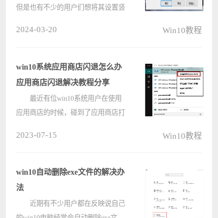
但是也有不少的用户们想将其设置竖
向显示，那么win10音量调节竖向显
2024-03-20
Win10教程
示怎么设置？用户们可以直接的进入
到注册表界面下的CurrentVersion来进
行操作就可以了。下面就让本站来为
win10系统应用商店闪退怎么办
用????
应用商店闪退解决教程分享
最近有位win10系统用户在使用
应用商店的时候，碰到了应用商店打
不开或者闪退的问题，用户不知道怎
2023-07-15
Win10教程
么解决这个问题，那么win10系统应
用商店闪退怎么办呢?下面电脑系统
之家u盘装机为大家分享应用商店闪
win10自动删除exe文件的解决办
退的解????
法
近期有不少用户都在反映说自己
的win10电脑经常会自动删除exe文