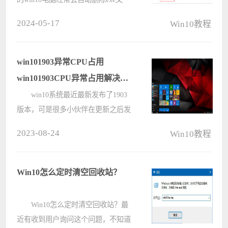
件，导致很多的程序突然就无法使
2024-05-17
Win10教程
用，这种情况是该格式的文件不在安
全中心的排除项当中，所以才会出现
被自动删除的问题，我们可以通过添
win101903异常CPU占用
加排除????
win101903CPU异常占用解决方
法
win10系统最近最新发布了1903
版本，可是很多小伙伴在更新之后发
现自己使用的时候后台经常会显示
2023-08-24
Win10教程
CPU使用频率较高，可是自己明明没
有开启多少后台进程，那么遇见这种
情况我们应该如何解决这种情况呐?
Win10怎么定时清空回收站？
接下来就????
Win10怎么定时清空回收站？最
近有收到用户询问这个问题，不知道