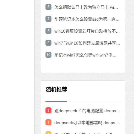
6
怎么把默认显卡改为独立显卡 win10显卡切换到独显
7
华硕笔记本怎么设置ssd为第一启动盘 华硕电脑设置固态硬盘为启动盘
8
win10锁屏设置幻灯片自动播放不生效怎么解决
9
win7与win10如何建立局域网共享 win10 win7局域网互访
10
笔记本win7怎么创建wifi win7电脑设置热点共享网络
随机推荐
1
跑deepseek r1的电脑配置 deepseek部署硬件要求
1
deepseek可以本地部署吗 deepseek私有化部署的详细步骤和方法