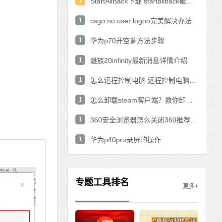
1
StartAllBack下载 startallback破解版win11下载
1
csgo no user logon完美解决办法
1
华为p70开空调方法步骤
1
魅族20infinity最新消息详情介绍
1
怎么远程控制电脑 远程控制电脑的操作方法
1
怎么卸载steam客户端？教你卸载steam的方法
1
360安全浏览器怎么关闭360推荐功能？
1
华为p40pro录屏的操作
专题工具排名
更多+