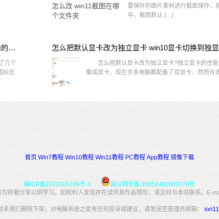
要保存的图片素材进行截图保存，那在
中，截图默认 […]
win10桌面图标有防火墙标志怎么办 电脑软件图标有防火墙的小图标怎么去掉
怎么把默认显卡改为独立显卡 win10显卡切换到独
了几个
怎么把默认显卡改为独立显卡?独立显卡的性能
墙标志
集成显卡，现在许多电脑都配备了双显卡，然而许多用
首页
Win7教程
Win10教程
Win11教程
PC教程
App教程
镜像下载
闽ICP备2022005709号-3
闽公网安备 35052402000378号
转载分享以供学习，如权利人发现存在误传其作品情形，请及时与本站联系。E-mail：34
联系我们删除下架，对电脑系统之家有任何投诉或建议，请发送至管理员邮箱：
iori