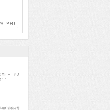
0
938
码
持用户自由的编
[…]
多用户都会对想