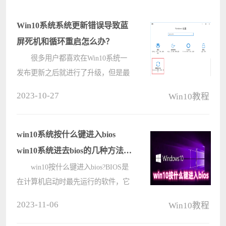
Win10系统系统更新错误导致蓝
屏死机和循环重启怎么办？
很多用户都喜欢在Win10系统一
发布更新之后就进行了升级，但是最
近用户将Win10系统的专业版进行升
2023-10-27
Win10教程
级的过程中出现了更新错误，导致系
统出现蓝屏死机和循环重启的情况，
导致无法正常使用，那这个情况要怎
win10系统按什么键进入bios
么解????
win10系统进去bios的几种方法分
享
win10按什么键进入bios?BIOS是
在计算机启动时最先运行的软件，它
能够控制硬件的操作方式。同时，
2023-11-06
Win10教程
BIOS还允许用户访问和配置计算机配
件的设置。很多用户想要点击进入