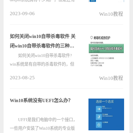
很多用户体验后想装回windows系
2023-09-06
Win10教程
统，但是要怎么装回去呢？来看看具
体的重装步骤教程吧。
操作方法： 1、首先在其他
如何关闭win10自带杀毒软件 关
的????
闭win10自带杀毒软件的三种方
法
如何关闭win10自带杀毒软件?
win系统是有自带的杀毒软件的，但
是很多朋友都不是很喜欢用，都在问
2023-08-25
Win10教程
如何彻底关闭win10自带杀毒软件?今
天电脑系统之家就给大家带来了关闭
win10自带杀毒软件的三种方法，需
Win10系统没有UEFI怎么办？
要的朋友????
UFFI是我们电脑中的一个接口，
一些用户安装了Win10系统的专业版