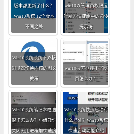
版本都更新了什么？
win10以管理员权限运
Win10系统 12个版本
行魔方快捷组中的命令
不同之处
提示符
Win10系统系统下双核
浏览器切换内核的图文
win10搜索框搜不了网
教程
页怎么办？
Win10系统笔记本电脑
Win10系统快速启动有
很卡怎么办？小编教你
什么坏处？Win10系统
关闭无用进程加快速度
快速启动功能介绍