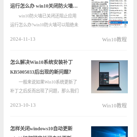
照下????
运行怎么办 win10关闭防火墙还
是被拦截
win10防火墙已关闭还阻止应用
运行怎么办?win10防火墙可以阻绝未
经过验证的软件损害电脑，这也导致
2024-11-13
Win10教程
了很多软件会被拦截，但是有的用户
在关闭了防火墙之后，打开软件还是
会被拦截，那到底要怎么解决win10
怎么解决Win10系统安装补丁
关闭????
KB5005033后出现的新问题？
一般来说如果Win10系统更新了
补丁之后反而出现了问题，那么我们
可以通过卸载这个补丁让电脑回到上
2023-10-13
Win10教程
次还是正常的状态，前一段时间就有
人询问怎么解决Win10补丁
KB5005033出现的问题？小编下面来
怎样关闭windows10自动更新
告诉大家解决方????