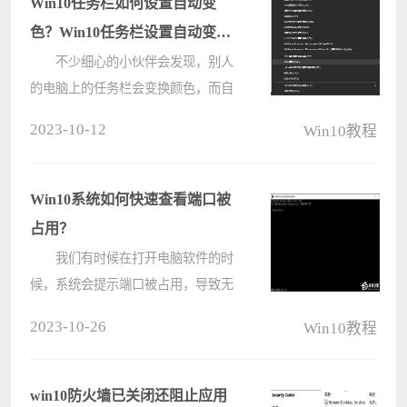
Win10任务栏如何设置自动变
色？Win10任务栏设置自动变色
操作方法
不少细心的小伙伴会发现，别人
的电脑上的任务栏会变换颜色，而自
己电脑上的任务栏颜色却一成不变
2023-10-12
Win10教程
的，始终都是黑色的。那么要如何操
作才能自动变色呢？感兴趣的小伙伴
下面就来一起看看吧。 操作方
Win10系统如何快速查看端口被
法： ????
占用？
我们有时候在打开电脑软件的时
候，系统会提示端口被占用，导致无
法正常打开，那出现这个情况的话，
2023-10-26
Win10教程
我们要怎么查看目前端口占用量呢，
下面就教给大家如何在Win10系统内
快速查看端口被占用的情况，大家按
win10防火墙已关闭还阻止应用