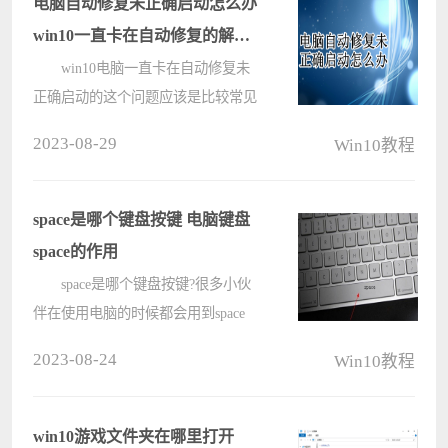
电脑自动修复未正确启动怎么办
本文????
win10一直卡在自动修复的解决
方法
win10电脑一直卡在自动修复未
正确启动的这个问题应该是比较常见
的了。最近我自己也遇到了这个问
2023-08-29
Win10教程
题，电脑无法进入到win10系统，提
示“正在准备自动修复”，然后就跳到
了“自动修复，你的电脑未正确启
space是哪个键盘按键 电脑键盘
动”，尝试????
space的作用
space是哪个键盘按键?很多小伙
伴在使用电脑的时候都会用到space
键，但是却在键盘上找不到space键的
2023-08-24
Win10教程
位置，这是因为绝大部分键盘不会标
注space键，现在小编就为大家带来电
脑键盘space的具体位置以及作用，感
win10游戏文件夹在哪里打开