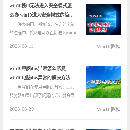
win10按f8无法进入安全模式怎
么办 win10进入安全模式的简单
方式分享
许多的用户都知道，在启动电脑
的过程中，按f8是可以直接进入win10
系统的安全模式，进入安全模式之
2023-08-11
Win10教程
后，可以进行许多修复的操作。但是
要是win10按f8无法进入安全模式怎么
办？今天，小编就为大家整理了一
win10电脑dns异常怎么修复
下，????
win10电脑dns异常的解决方法
当我们在使用电脑的时候，DNS
服务器如果出现了问题的话，就会导
致我们没有办法正常的上网。应该也
2023-08-29
Win10教程
有不少用户碰到过DNS解析异常这种
情况的，那么我们必须尽快的解决这
个问题，以免影响我们的工作，所以