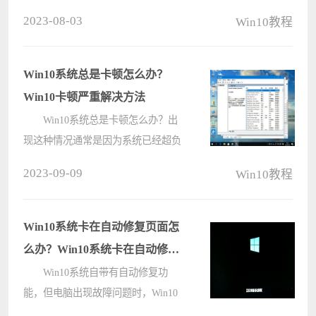
能很多伙伴都不知道如何使用debug
2023-08-03
Win10教程
进行dos调试吧，下面小编就给大家带
来debug进行dos调试的操作教程。
操作如下： 1、下载并安装
Win10系统总是卡顿怎么办？
&l????
Win10卡顿严重解决方法
Win10系统总是卡顿怎么办？出
现这种情况通常是因为系统已经超负
荷运行，也就是说某些原因导致系统
2023-09-09
Win10教程
资源不足了，所以才会卡，这时候我
们需要关闭掉一些没必要的服务节约
系统内存资源，下面电脑系统之家小
Win10系统卡在自动修复页面怎
编就????
么办？Win10系统卡在自动修复
页面的方法
Win10系统自带有自动修复功
能，但电脑出现故障问题时，Win10
就会自动开启修复模式，但是最近有