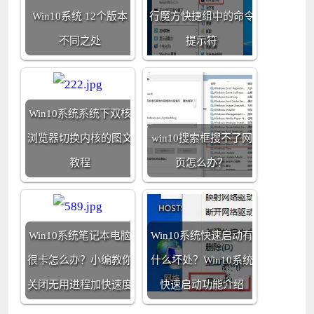
Win10系统 12个版本
行魔方快捷组中的命令
不同之处
提示符
Win10系统系统下双核
浏览器切换内核的图文
win10搜索框搜不了网
教程
页怎么办？
Win10系统笔记本电脑
Win10系统快速启动有
很卡怎么办？小编教你
什么坏处？Win10系统
关闭无用进程加快速度
快速启动功能介绍