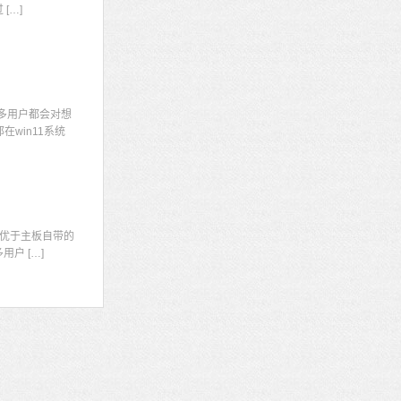
[…]
多用户都会对想
win11系统
显
优于主板自带的
户 […]