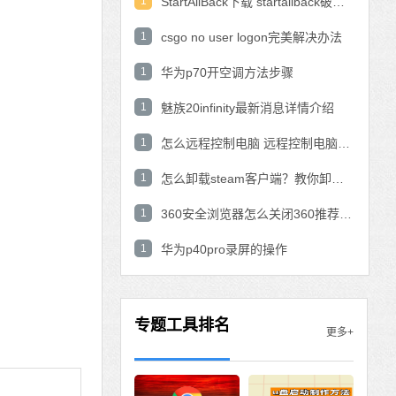
1
StartAllBack下载 startallback破解版win11下载
1
csgo no user logon完美解决办法
1
华为p70开空调方法步骤
1
魅族20infinity最新消息详情介绍
1
怎么远程控制电脑 远程控制电脑的操作方法
1
怎么卸载steam客户端？教你卸载steam的方法
1
360安全浏览器怎么关闭360推荐功能？
1
华为p40pro录屏的操作
专题工具排名
更多+