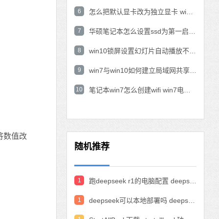
6
怎么把默认显卡改为独立显卡 win10显卡切换到独显
7
华硕笔记本怎么设置ssd为第一启动盘 华硕电脑设置固态硬盘为启动盘
8
win10锁屏设置幻灯片自动播放不生效怎么解决
9
win7与win10如何建立局域网共享 win10 win7局域网互访
10
笔记本win7怎么创建wifi win7电脑设置热点共享网络
，将数值改
随机推荐
1
跑deepseek r1的电脑配置 deepseek部署硬件要求
1
deepseek可以本地部署吗 deepseek私有化部署的详细步骤和方法