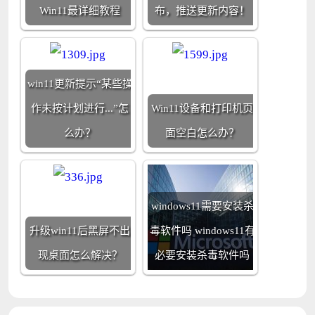
Win11最详细教程
布，推送更新内容！
win11更新提示“某些操
作未按计划进行...”怎
Win11设备和打印机页
么办？
面空白怎么办？
windows11需要安装杀
升级win11后黑屏不出
毒软件吗 windows11有
现桌面怎么解决？
必要安装杀毒软件吗