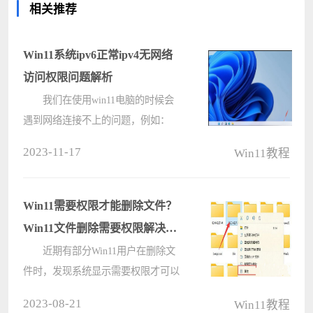
相关推荐
Win11系统ipv6正常ipv4无网络
访问权限问题解析
我们在使用win11电脑的时候会
遇到网络连接不上的问题，例如：
ipv4无网络访问权限但是ipv6有这是
2023-11-17
Win11教程
怎么回事？用户们可以打开网络和
internet设置选项界面来进行操作就可
以了。下面就让本站来为用户们来仔
Win11需要权限才能删除文件？
细的介????
Win11文件删除需要权限解决方
法
近期有部分Win11用户在删除文
件时，发现系统显示需要权限才可以
删除，对于这一情况应该如何解决
2023-08-21
Win11教程
呢？下面小编就为大家带来Win11文