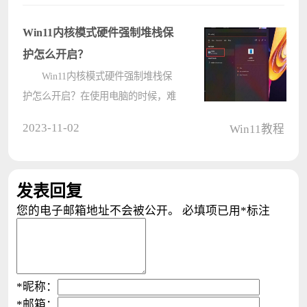
services.msc，然后找到蓝牙支持服务
来进行操作就可以了。下面就让本站
Win11内核模式硬件强制堆栈保
来为????
护怎么开启？
Win11内核模式硬件强制堆栈保
护怎么开启？在使用电脑的时候，难
免会遇到各种各样的故障问题，最近
2023-11-02
Win11教程
就有不少用户发现在使用Win11时，
突然提示内核模式硬件强制堆栈保护
已关闭，不知道怎么回事，可能是内
发表回复
核模????
您的电子邮箱地址不会被公开。
必填项已用
*
标注
*
昵称：
*
邮箱：