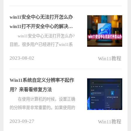
低了，那么遇到这种情况我们应该怎
么解决呢？下面小编就带着大家一起
win11安全中心无法打开怎么办
看看吧????
win11打不开安全中心的解决办
法
win11安全中心无法打开怎么办?
目前，很多用户已经进行了win11系
统的升级，但是这个系统并不总是稳
2023-08-02
Win11教程
定，所以常常会导致各种问题。例
如，一些用户在尝试打开win11系统
的安全中心功能时，却发现无法正常
Win11系统自定义分辨率不起作
打开，????
用？来看看修复方法
在使用计算机的时候，设置正确
的分辨率是非常重要的。如果使用的
分辨率太低，可能会导致事物的外观
2023-09-27
Win11教程
消失。但是有用户反映自己的Win11