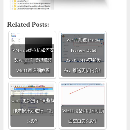
Related Posts:
Win11系统 Insider
VMware虚拟机如何安
Preview Bulid
装Win11？虚拟机装
22635.2419更新发
Win11最详细教程
布，推送更新内容！
win11更新提示“某些操
作未按计划进行...”怎
Win11设备和打印机页
么办？
面空白怎么办？