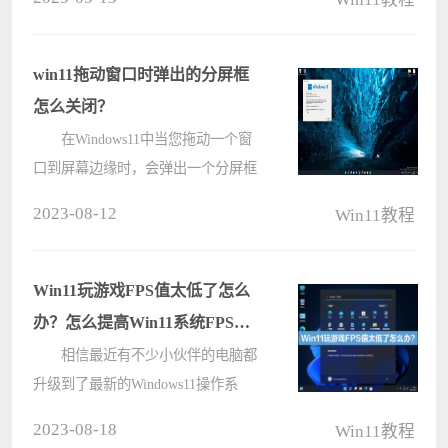
用户会在录制时遇到一个问题：电脑
录屏视频保存在哪里?下面就来看下
电脑系统之家小编分享的win11屏幕
win11拖动窗口时弹出的分屏框
录制保存????
怎么关闭？
在Windows11中当您拖动一个窗
口到屏幕边缘时，会弹出一个分屏框
来调整窗口位置，对于这个功能很多
2023-08-12
Win11教程
的用户们都觉得十分的麻烦，那么接
下来就让本站来为用户们来仔细的介
绍一下win11拖动窗口就出现分屏的
Win11玩游戏FPS值太低了怎么
关闭????
办？怎么提高Win11系统FPS
值？
相信最近有不少小伙伴的电脑都
升级到了最新的Windows11操作系
统。但是不少游戏用户升级到最新的
2023-08-18
Win11教程
Win11系统之后，发现游戏的FPS值变