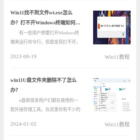
锁定屏幕上的网络弹出，并提出一些
流行的游戏可能无法正常工作，下
Win11找不到文件wt.exe怎么
面????
办？打不开Windows终端如何解
决？
有一些用户想要打开Windows终
端来运行命令行，但是发现打不开，
提示：Windows找不到文件wt.exe，请
2023-08-19
Win11教程
确定文件名是否正确后，再试一次，
那么这种情况应该怎么办呢？今天镜
像之家小编就带着大家一起看看如何
win11U盘文件夹删除不了怎么
解????
办？
u盘是很多用户们都在使用的一
款外接存储工具，在这里也有不少的
用户们在删除u盘文件的时候删除不
2024-01-02
Win11教程
了，那么这是怎么回事？用户们可以
看看是不是文件被占用，或者是直接