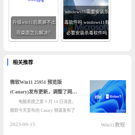
windows11需要安装杀
升级win11后黑屏不出
毒软件吗 windows11有
现桌面怎么解决？
必要安装杀毒软件吗
相关推荐
微软Win11 25951 预览版
(Canary)发布更新，调整了网络
弹出的UI！
电脑系统之家 9 月 14 日消息，
微软今天宣布向 Canary 频道发布了
Windows 11 Insider Preview Build
2023-09-15
Win11教程
25951 版本，本次系统的更新调整了