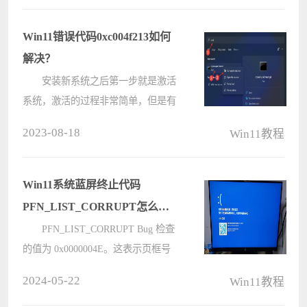
netstat-ano，然后输入端口号命令就可
以了，下面小编就教给大家详细的操
Win11错误代码0xc004f213如何
作方????
解决？
安装新系统之后第一步就是激活
系统，激活的过程非常简单，但是有
用户收到Win11激活错误0xc004f213的
2023-08-18
Win11教程
提示，这是怎么回事？下面我们就来
一起看看这个问题。 修复方法：
1、验证许可证密钥 非????
Win11系统蓝屏终止代码
PFN_LIST_CORRUPT怎么解
决？
PFN_LIST_CORRUPT Bug 检查
的值为 0x0000004E。这表示页框号
（PFN）列表已损坏。现在不少朋友
2024-05-22
Win11教程
使用win11系统的台式机，感觉性能