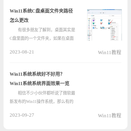
上有很大的提升，不过有些朋友遇到
了问题，而台式机遇到蓝屏，我们通
Win11系统C盘桌面文件夹路径
常建议用????
怎么更改
有很多朋友了解到，桌面其实是
C盘里面的一个文件夹，如果在桌面
放比较多的文件，占用的其实是C盘
2023-08-21
Win11教程
的空间，所以有许多人想要把桌面文
件夹的路径改成其他盘，这样就不用
担心C盘空间被占用啦，具体应该怎
Win11系统系统好不好用？
么做呢????
Win11系统系统界面效果一览
相信不少小伙伴都听说了微软最
新发布的Win11操作系统，那么有的
小伙伴就会问Win11系统好不好用，
2023-09-27
Win11教程
怎么样之类的问题，下面小编就带着
大家一起看看吧！ 新的 Windows